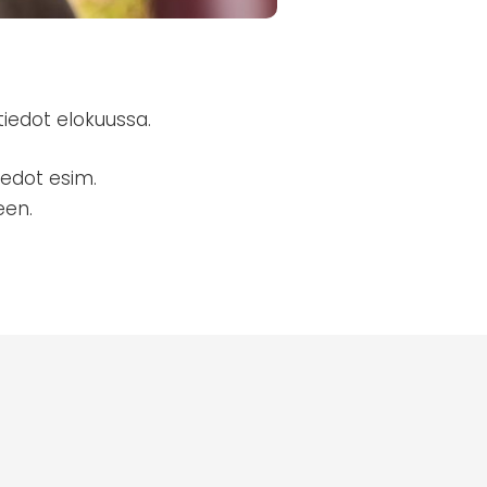
tiedot elokuussa.
iedot esim.
een.