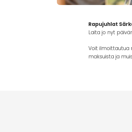
Rapujuhlat Särkä
Laita jo nyt päiv
Voit ilmoittautu
maksuista ja muis