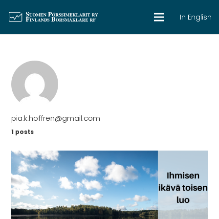
In English
pia.k.hoffren@gmail.com
1 posts